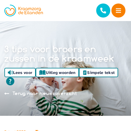
3 tips voor broers en
zussen in de kraamweek
Lees voor
Uitleg woorden
Simpele tekst
Terug naar nieuwsoverzicht